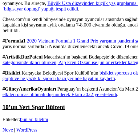
oynanıyor. Bu süreçte,
Büyük Usta düzeyinden küçük yaş gruplarına ka
‘bilgisayar dopingi’ yaptığı tespit edildi
.
Chess.com’un kendi bünyesinde oynayan oyuncular arasından sağladığı
kapatılan kişi sayısının aylık ortalama 7-8.000 civarında olduğu, an
belirtildi.
#Formula1
2020 Vietnam Formula 1 Grand Prix yarışının pandemi şar
yarış normal şartlarda 5 Nisan’da düzenlenecekti ancak Covid-19 önle
#ArtistikBuzPateni
Macaristan’ın başkenti Budapeşte’de düzenlene
kategorisinde ikinci olurken, Alp Eren Özkan ise junior erkekler kate
#Bisiklet
Karşıyaka Belediyesi Spor Kulübü’nün
bisiklet sporcusu 
çarptı ve ne yazık ki sporcu kaza yerinde hayatını kaybetti
.
#GüneyAmerikaOyunları
Paraguay’ın başkenti Asuncion’da Mart
etkileri olması ihtimali düşünülerek Ekim 2022’ye ertelendi
.
10’un Yeri Spor Bülteni
Etiketler:
bunları bilelim
Neve
|
WordPress