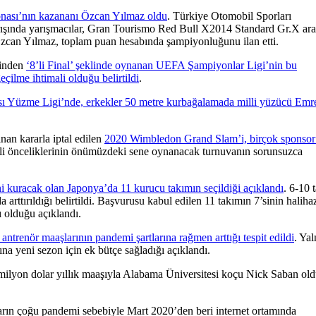
onası’nın kazananı Özcan Yılmaz oldu
. Türkiye Otomobil Sporları
şında yarışmacılar, Gran Tourismo Red Bull X2014 Standard Gr.X ara
 Özcan Yılmaz, toplam puan hesabında şampiyonluğunu ilan etti.
rinden
‘8’li Final’ şeklinde oynanan UEFA Şampiyonlar Ligi’nin bu
çilme ihtimali olduğu belirtildi
.
sı Yüzme Ligi’nde, erkekler 50 metre kurbağalamada milli yüzücü Emr
nan kararla iptal edilen
2020 Wimbledon Grand Slam’i, birçok sponsor
i önceliklerinin önümüzdeki sene oynanacak turnuvanın sorunsuzca
i kuracak olan Japonya’da 11 kurucu takımın seçildiği açıklandı
. 6-10 
rttırıldığı belirtildi. Başvurusu kabul edilen 11 takımın 7’sinin haliha
ı olduğu açıklandı.
ntrenör maaşlarının pandemi şartlarına rağmen arttığı tespit edildi
. Yal
ına yeni sezon için ek bütçe sağladığı açıklandı.
ilyon dolar yıllık maaşıyla Alabama Üniversitesi koçu Nick Saban ol
arın çoğu pandemi sebebiyle Mart 2020’den beri internet ortamında