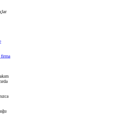
çlar
e
 firma
takım
zırda
nızca
duğu