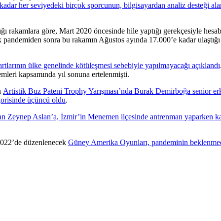
dar her seviyedeki birçok sporcunun, bilgisayardan analiz desteği ala
 rakamlara göre, Mart 2020 öncesinde hile yaptığı gerekçesiyle hesab
cak pandemiden sonra bu rakamın Ağustos ayında 17.000’e kadar ulaştığı
tlarının ülke genelinde kötüleşmesi sebebiyle yapılmayacağı açıklandı
mleri kapsamında yıl sonuna ertelenmişti.
n
Artistik Buz Pateni Trophy Yarışması’nda Burak Demirboğa senior er
gorisinde üçüncü oldu
.
olan Zeynep Aslan’a, İzmir’in Menemen ilçesinde antrenman yaparken 
 2022’de düzenlenecek
Güney Amerika Oyunları, pandeminin beklenme