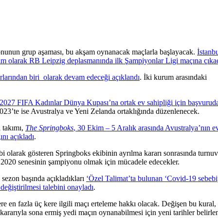
unun grup aşaması, bu akşam oynanacak maçlarla başlayacak.
İstanb
takım olarak RB Leipzig deplasmanında ilk Şampiyonlar Ligi maçına çıka
arından biri olarak devam edeceği açıklandı
. İki kurum arasındaki
2027 FIFA Kadınlar Dünya Kupası’na ortak ev sahipliği için başvurud
23’te ise Avustralya ve Yeni Zelanda ortaklığında düzenlenecek.
 takımı,
The Springboks
, 30 Ekim – 5 Aralık arasında Avustralya’nın e
nı açıkladı
.
ebi olarak gösteren Springboks ekibinin ayrılma kararı sonrasında turnu
rı 2020 senesinin şampiyonu olmak için mücadele edecekler.
 sezon başında açıkladıkları
‘Özel Talimat’ta bulunan ‘Covid-19 sebebi
ğiştirilmesi talebini onayladı
.
e en fazla üç kere ilgili maçı erteleme hakkı olacak. Değişen bu kural,
rarıyla sona ermiş yedi maçın oynanabilmesi için yeni tarihler belirle