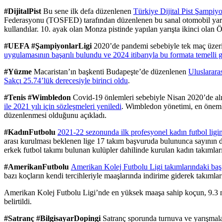
#DijitalPist
Bu sene ilk defa düzenlenen
Türkiye Dijital Pist Şampiy
Federasyonu (TOSFED) tarafından düzenlenen bu sanal otomobil yarı
kullandılar. 10. ayak olan Monza pistinde yapılan yarışta ikinci olan
#UEFA #ŞampiyonlarLigi
2020’de pandemi sebebiyle tek maç üze
uygulamasının başarılı bulundu ve 2024 itibarıyla bu formata temelli ge
#Yüzme
Macaristan’ın başkenti Budapeşte’de düzenlenen
Uluslarara
Sakçı 25.74’lük derecesiyle birinci oldu
.
#Tenis #Wimbledon
Covid-19 önlemleri sebebiyle Nisan 2020’de alı
ile 2021 yılı için sözleşmeleri yeniledi
. Wimbledon yönetimi, en öneml
düzenlenmesi olduğunu açıkladı.
#KadınFutbolu
2021-22 sezonunda ilk profesyonel kadın futbol ligin
arası kurulması beklenen lige 17 takım başvuruda bulununca sayının da a
erkek futbol takımı bulunan kulüpler dahilinde kurulan kadın takımlar
#AmerikanFutbolu
Amerikan Kolej Futbolu Ligi takımlarındaki baş a
bazı koçların kendi tercihleriyle maaşlarında indirime giderek takımlar
Amerikan Kolej Futbolu Ligi’nde en yüksek maaşa sahip koçun, 9.3 m
belirtildi.
#Satranç #BilgisayarDopingi
Satranç sporunda turnuva ve yarışmal