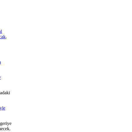
ul
cak
.
a
v
vadaki
yle
 geriye
necek.