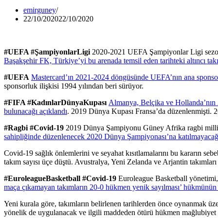
emirguney
22/10/2020
22/10/2020
#UEFA #ŞampiyonlarLigi
2020-2021 UEFA Şampiyonlar Ligi sezon
Başakşehir FK, Türkiye’yi bu arenada temsil eden tarihteki altıncı 
#UEFA
Mastercard’ın 2021-2024 döngüsünde UEFA’nın ana sponsorl
sponsorluk ilişkisi 1994 yılından beri sürüyor.
#FIFA #KadınlarDünyaKupası
Almanya, Belçika ve Hollanda’nın 
bulunacağı açıklandı
. 2019 Dünya Kupası Fransa’da düzenlenmişti. 20
#Ragbi #Covid-19
2019 Dünya Şampiyonu Güney Afrika ragbi milli
sahipliğinde düzenlenecek 2020 Dünya Şampiyonası’na katılmayacağı
Covid-19 sağlık önlemlerini ve seyahat kısıtlamalarını bu kararın seb
takım sayısı üçe düştü. Avustralya, Yeni Zelanda ve Arjantin takımla
#EuroleagueBasketball #Covid-19
Euroleague Basketball yönetimi,
maça çıkamayan takımların 20-0 hükmen yenik sayılması’ hükmünün de
Yeni kurala göre, takımların belirlenen tarihlerden önce oynanmak üzer
yönelik de uygulanacak ve ilgili maddeden ötürü hükmen mağlubiyet ka