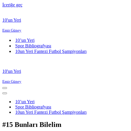
İçeriğe geç
10'un Yeri
Emir Güney
10’un Yeri
Spor Bibliografyası
10un Yeri Fantezi Futbol Şampiyonları
10'un Yeri
Emir Güney
Dolaşım
menüsü
Dolaşım
menüsü
10’un Yeri
Spor Bibliografyası
10un Yeri Fantezi Futbol Şampiyonları
#15 Bunları Bilelim